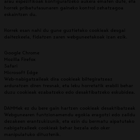
arau espezifikoak konfiguratzeko aukera ematen dute, eta
horrek pribatutasunaren gaineko kontrol zehatzagoa
eskaintzen du.
Horrek esan nahi du gune guztietako cookieak desgai
daitezkeela, fidatzen zaren webguneetakoak izan ezik.
Google Chrome
Mozilla Firefox
Safari
Microsoft Edge
Web-nabigatzaileak dira cookieak biltegiratzeaz
arduratzen diren tresnak, eta leku horretatik erabili behar
duzu cookieak ezabatzeko edo desaktibatzeko eskubidea.
DAMMek ez du bere gain hartzen cookieak desaktibatzeak
Webgunearen funtzionamendu egokia eragotzi edo zaildu
dezakeen erantzukizunik, eta ezin du bermatu aipatutako
nabigatzaileek cookieak behar bezala edo oker
manipulatuko dituztenik.