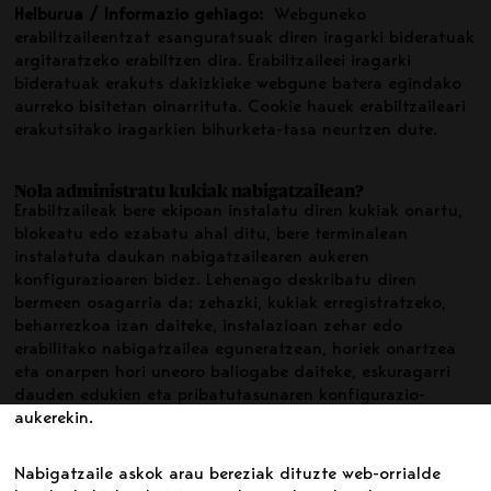
Helburua / Informazio gehiago:
Webguneko
erabiltzaileentzat esanguratsuak diren iragarki bideratuak
argitaratzeko erabiltzen dira. Erabiltzaileei iragarki
bideratuak erakuts dakizkieke webgune batera egindako
aurreko bisitetan oinarrituta. Cookie hauek erabiltzaileari
erakutsitako iragarkien bihurketa-tasa neurtzen dute.
Nola administratu kukiak nabigatzailean?
Erabiltzaileak bere ekipoan instalatu diren kukiak onartu,
blokeatu edo ezabatu ahal ditu, bere terminalean
instalatuta daukan nabigatzailearen aukeren
konfigurazioaren bidez. Lehenago deskribatu diren
bermeen osagarria da; zehazki, kukiak erregistratzeko,
beharrezkoa izan daiteke, instalazioan zehar edo
erabilitako nabigatzailea eguneratzean, horiek onartzea
eta onarpen hori uneoro baliogabe daiteke, eskuragarri
dauden edukien eta pribatutasunaren konfigurazio-
aukerekin.
Nabigatzaile askok arau bereziak dituzte web-orrialde