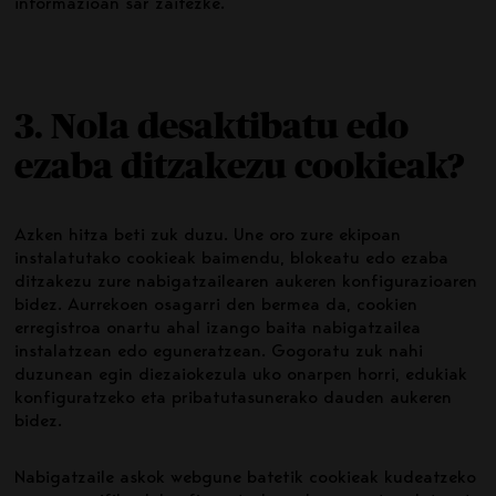
informazioan sar zaitezke.
3. Nola desaktibatu edo
ezaba ditzakezu cookieak?
Azken hitza beti zuk duzu. Une oro zure ekipoan
instalatutako cookieak baimendu, blokeatu edo ezaba
ditzakezu zure nabigatzailearen aukeren konfigurazioaren
bidez. Aurrekoen osagarri den bermea da, cookien
erregistroa onartu ahal izango baita nabigatzailea
instalatzean edo eguneratzean. Gogoratu zuk nahi
duzunean egin diezaiokezula uko onarpen horri, edukiak
konfiguratzeko eta pribatutasunerako dauden aukeren
bidez.
Nabigatzaile askok webgune batetik cookieak kudeatzeko