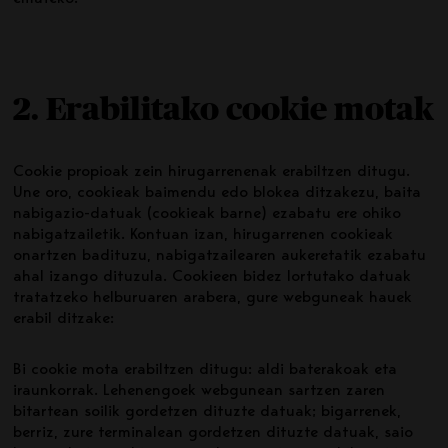
2. Erabilitako cookie motak
Cookie propioak zein hirugarrenenak erabiltzen ditugu.
Une oro, cookieak baimendu edo blokea ditzakezu, baita
nabigazio-datuak (cookieak barne) ezabatu ere ohiko
nabigatzailetik. Kontuan izan, hirugarrenen cookieak
onartzen badituzu, nabigatzailearen aukeretatik ezabatu
ahal izango dituzula. Cookieen bidez lortutako datuak
tratatzeko helburuaren arabera, gure webguneak hauek
erabil ditzake:
Bi cookie mota erabiltzen ditugu: aldi baterakoak eta
iraunkorrak. Lehenengoek webgunean sartzen zaren
bitartean soilik gordetzen dituzte datuak; bigarrenek,
berriz, zure terminalean gordetzen dituzte datuak, saio