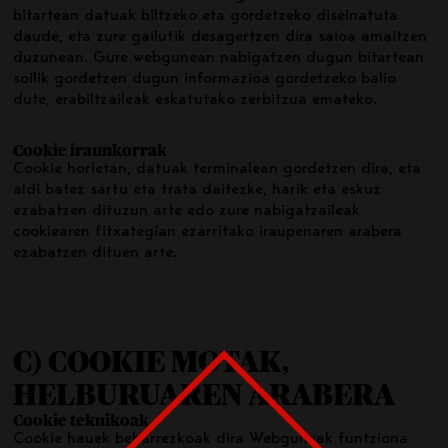
bitartean datuak biltzeko eta gordetzeko diseinatuta
daude, eta zure gailutik desagertzen dira saioa amaitzen
duzunean. Gure webgunean nabigatzen dugun bitartean
soilik gordetzen dugun informazioa gordetzeko balio
dute, erabiltzaileak eskatutako zerbitzua emateko.
Cookie iraunkorrak
Cookie horietan, datuak terminalean gordetzen dira, eta
aldi batez sartu eta trata daitezke, harik eta eskuz
ezabatzen dituzun arte edo zure nabigatzaileak
cookiearen fitxategian ezarritako iraupenaren arabera
ezabatzen dituen arte.
C) COOKIE MOTAK,
HELBURUAREN ARABERA
Cookie teknikoak
Cookie hauek beharrezkoak dira Webguneak funtziona