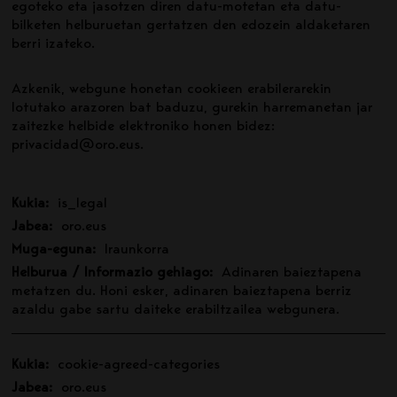
egoteko eta jasotzen diren datu-motetan eta datu-
bilketen helburuetan gertatzen den edozein aldaketaren
berri izateko.
Azkenik, webgune honetan cookieen erabilerarekin
lotutako arazoren bat baduzu, gurekin harremanetan jar
zaitezke helbide elektroniko honen bidez:
privacidad@oro.eus.
Kukia:
is_legal
Jabea:
oro.eus
Muga-eguna:
Iraunkorra
Helburua / Informazio gehiago:
Adinaren baieztapena
metatzen du. Honi esker, adinaren baieztapena berriz
azaldu gabe sartu daiteke erabiltzailea webgunera.
Kukia:
cookie-agreed-categories
Jabea:
oro.eus