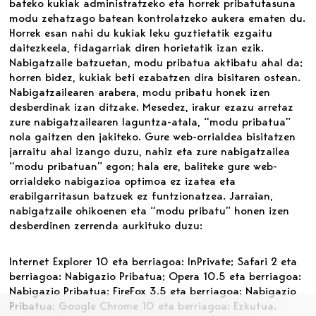
bateko kukiak administratzeko eta horrek pribatutasuna
modu zehatzago batean kontrolatzeko aukera ematen du.
Horrek esan nahi du kukiak leku guztietatik ezgaitu
daitezkeela, fidagarriak diren horietatik izan ezik.
Nabigatzaile batzuetan, modu pribatua aktibatu ahal da;
horren bidez, kukiak beti ezabatzen dira bisitaren ostean.
Nabigatzailearen arabera, modu pribatu honek izen
desberdinak izan ditzake. Mesedez, irakur ezazu arretaz
zure nabigatzailearen laguntza-atala, “modu pribatua”
nola gaitzen den jakiteko. Gure web-orrialdea bisitatzen
jarraitu ahal izango duzu, nahiz eta zure nabigatzailea
“modu pribatuan” egon; hala ere, baliteke gure web-
orrialdeko nabigazioa optimoa ez izatea eta
erabilgarritasun batzuek ez funtzionatzea. Jarraian,
nabigatzaile ohikoenen eta “modu pribatu” honen izen
desberdinen zerrenda aurkituko duzu:
Internet Explorer 10 eta berriagoa: InPrivate; Safari 2 eta
berriagoa: Nabigazio Pribatua; Opera 10.5 eta berriagoa:
Nabigazio Pribatua; FireFox 3.5 eta berriagoa: Nabigazio
Pribatua; Google Chrome 10 eta berriagoa: Ezkutua.