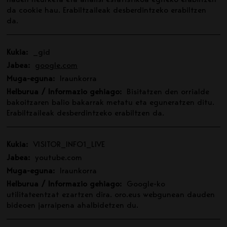
hauen neurketa eta analisi estatistikoa egiteko erabiltzen
da cookie hau. Erabiltzaileak desberdintzeko erabiltzen
da.
Kukia:
_gid
Jabea:
google.com
Muga-eguna:
Iraunkorra
Helburua / Informazio gehiago:
Bisitatzen den orrialde
bakoitzaren balio bakarrak metatu eta eguneratzen ditu.
Erabiltzaileak desberdintzeko erabiltzen da.
Kukia:
VISITOR_INFO1_LIVE
Jabea:
youtube.com
Muga-eguna:
Iraunkorra
Helburua / Informazio gehiago:
Google-ko
utilitateentzat ezartzen dira. oro.eus webgunean dauden
bideoen jarraipena ahalbidetzen du.