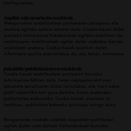
konfigurazioa.
Analisi- edo neurketa-cookieak
Webgunearen erabiltzaileen portaeraren jarraipena eta
analisia egiteko aukera ematen dute. Cookie hauen bidez
jasotako informazioa hobekuntzak egiteko erabiltzen da,
zerbitzuaren erabiltzaileek egiten duten erabilera-datuen
analisiaren arabera. Cookie hauek jasotzen duten
informazio guztia erantsitakoa da, eta, beraz, anonimoa.
Jokabide-publizitatearen cookieak
Cookie hauek erabiltzaileen portaerari buruzko
informazioa biltzen dute, haien nabigazio-ohituren
behaketa jarraituaren bidez lortutakoa, eta, horri esker,
profil espezifiko bat gara daiteke, haren araberako
publizitatea erakusteko. Cookie horiek onartzen ez
badituzu, publizitate bideratu gutxiago izango duzu.
Hirugarrenen cookiek cookieei dagozkien politiketan
egiten duten zure datuen tratamenduari buruzko