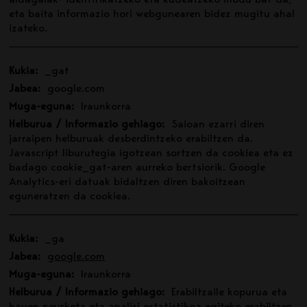
aldagaiak- identifikatzeko eta kudeatzeko modu bat da,
eta baita informazio hori webgunearen bidez mugitu ahal
izateko.
Kukia:
_gat
Jabea:
google.com
Muga-eguna:
Iraunkorra
Helburua / Informazio gehiago:
Saioan ezarri diren
jarraipen helburuak desberdintzeko erabiltzen da.
Javascript liburutegia igotzean sortzen da cookiea eta ez
badago cookie_gat-aren aurreko bertsiorik. Google
Analytics-eri datuak bidaltzen diren bakoitzean
eguneratzen da cookiea.
Kukia:
_ga
Jabea:
google.com
Muga-eguna:
Iraunkorra
Helburua / Informazio gehiago:
Erabiltzaile kopurua eta