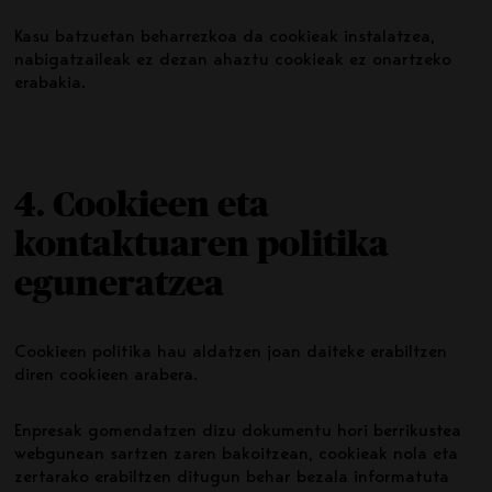
Kasu batzuetan beharrezkoa da cookieak instalatzea,
nabigatzaileak ez dezan ahaztu cookieak ez onartzeko
erabakia.
4. Cookieen eta
kontaktuaren politika
eguneratzea
Cookieen politika hau aldatzen joan daiteke erabiltzen
diren cookieen arabera.
Enpresak gomendatzen dizu dokumentu hori berrikustea
webgunean sartzen zaren bakoitzean, cookieak nola eta
zertarako erabiltzen ditugun behar bezala informatuta