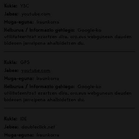
Kukia:
YSC
Jabea:
youtube.com
Muga-eguna:
Iraunkorra
Helburua / Informazio gehiago:
Google-ko
utilitateentzat ezartzen dira. oro.eus webgunean dauden
bideoen jarraipena ahalbidetzen du.
Kukia:
GPS
Jabea:
youtube.com
Muga-eguna:
Iraunkorra
Helburua / Informazio gehiago:
Google-ko
utilitateentzat ezartzen dira. oro.eus webgunean dauden
bideoen jarraipena ahalbidetzen du.
Kukia:
IDE
Jabea:
doubleclick.net
Muga-eguna:
Iraunkorra