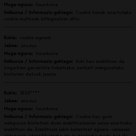
Muga-eguna:
Iraunkorra
Helburua / Informazio gehiago:
Cookie honek onartutako
cookie multzoak biltegiratzen ditu.
Kukia:
cookie-agreed
Jabea:
oro.eus
Muga-eguna:
Iraunkorra
Helburua / Informazio gehiago:
Kuki hau erabiltzen da
iragarkien garrantzia hobetzeko, zenbait webgunetako
bisitarien datuak jasota.
Kukia:
SESS****
Jabea:
oro.eus
Muga-eguna:
Iraunkorra
Helburua / Informazio gehiago:
Cookie hau gure
webgunea bisitatzen duen erabiltzailearen saioa ezartzeko
erabiltzen da. Erabiltzaie jakin batentzat egoera -saioaren