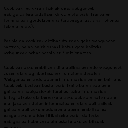
Cookieak testu-zati txikiak dira; webguneek
nabigatzailera bidaltzen dituzte eta erabiltzailearen
terminalean gordetzen dira (ordenagailua, smartphonea,
tableta, etab.).
Posible da cookieak aktibatuta egon gabe webgunean
sartzea, baina haiek desaktibatuz gero baliteke
webguneak behar bezala ez funtzionatzea.
Cookieak asko erabiltzen dira aplikazioek edo webguneek
zuzen eta eraginkortasunez funtziona dezaten,
Webgunearen arduradunari informazioa ematen baitiote.
Cookieek, besteak beste, erabiltzaile baten edo bere
gailuaren nabigazio-ohiturei buruzko informazioa
biltegiratzeko eta berreskuratzeko aukera ematen dute,
eta, jasotzen duten informazioaren eta erabiltzaileak
gailua erabiltzeko moduaren arabera, erabiltzailea
ezagutzeko eta identifikatzeko erabil daitezke,
nabigazioa hobetzeko eta eskatutako zerbitzuak
emateko.