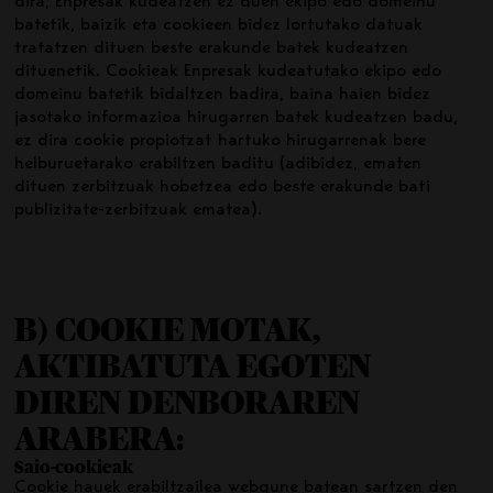
dira, Enpresak kudeatzen ez duen ekipo edo domeinu
batetik, baizik eta cookieen bidez lortutako datuak
tratatzen dituen beste erakunde batek kudeatzen
dituenetik. Cookieak Enpresak kudeatutako ekipo edo
domeinu batetik bidaltzen badira, baina haien bidez
jasotako informazioa hirugarren batek kudeatzen badu,
ez dira cookie propiotzat hartuko hirugarrenak bere
helburuetarako erabiltzen baditu (adibidez, ematen
dituen zerbitzuak hobetzea edo beste erakunde bati
publizitate-zerbitzuak ematea).
B) COOKIE MOTAK,
AKTIBATUTA EGOTEN
DIREN DENBORAREN
ARABERA:
Saio-cookieak
Cookie hauek erabiltzailea webgune batean sartzen den