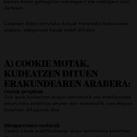
batean baino gehiagotan eskuragarri eta erabilgarri izan
daitezen.
Cookieen bidez lortutako datuak tratatzeko helburuaren
arabera, webguneak hauek erabil ditzake:
A) COOKIE MOTAK,
KUDEATZEN DITUEN
ERAKUNDEAREN ARABERA:
Cookie propioak
Guk geuk kudeatzen dugun domeinutik eta erabiltzaileak
eskatutako zerbitzua ematen den domeinutik zure ekipora
bidaltzen ditugunak dira.
Hirugarrenen cookieak
Cookie hauek erabiltzailearen ekipo terminalera bidaltzen