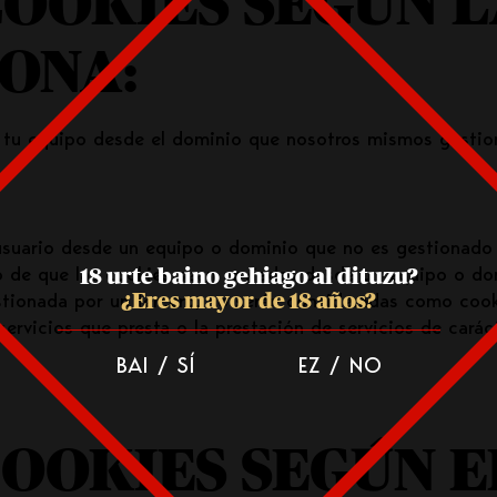
COOKIES SEGÚN 
IONA:
tu equipo desde el dominio que nosotros mismos gestion
 usuario desde un equipo o dominio que no es gestionado 
18 urte baino gehiago al dituzu?
so de que las cookies sean enviadas desde un equipo o do
¿Eres mayor de 18 años?
onada por un tercero, no serán consideradas como cookies
servicios que presta o la prestación de servicios de caráct
BAI / SÍ
EZ / NO
COOKIES SEGÚN E