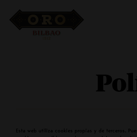
Pasar
Navegación
Historia
Oro Bilbao
al
Pol
contenido
principal
principal
Esta web utiliza cookies propias y de terceros. Pu