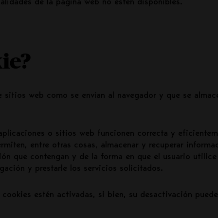
nalidades de la página web no estén disponibles.
kie?
 sitios web como se envían al navegador y que se almacen
plicaciones o sitios web funcionen correcta y eficiente
rmiten, entre otras cosas, almacenar y recuperar informa
ón que contengan y de la forma en que el usuario utilice 
gación y prestarle los servicios solicitados.
 cookies estén activadas, si bien, su desactivación pued