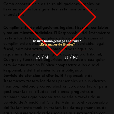
Como consecuencia de tales obligaciones legales, se
llevarán a cabo los siguientes tratamientos a título
enunciativo:
Cumplimiento de obligaciones legales, fiscales, contables
y requerimientos judiciales
. El Responsable del Tratamiento
tratará los datos personales de los interesados para el
18 urte baino gehiago al dituzu?
cumplimiento de obligaciones de índole contable, legal,
¿Eres mayor de 18 años?
fiscal, administrativa, así como atender aquellos
requerimientos que provengan de Juzgado o Tribunal,
BAI / SÍ
EZ / NO
Cuerpos y Fuerzas de Seguridad del Estado o cualquier
otra Administración Pública competente a las que el
Responsable del Tratamiento está obligado.
Servicio de atención al cliente
. El Responsable del
Tratamiento tratará los datos personales de sus clientes
(nombre, teléfono y correo electrónico de contacto) para
gestionar las solicitudes, peticiones, preguntas o
reclamaciones que puedan trasladarle a través de su
Servicio de Atención al Cliente. Asimismo, el Responsable
del Tratamiento también tratará los datos personales de
aquellos usuarios de redes sociales que interactúen con