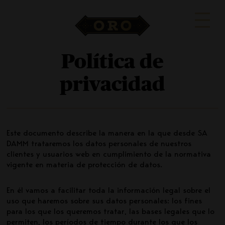
Pasar
al
contenido
principal
Navegación
Historia
Política de
principal
Oro Bilbao
privacidad
Liturgia
Formatos
Este documento describe la manera en la que desde SA
Promociones
DAMM trataremos los datos personales de nuestros
clientes y usuarios web en cumplimiento de la normativa
Contacto
vigente en materia de protección de datos.
INICIAR SESIÓN
REGÍSTRATE
En él vamos a facilitar toda la información legal sobre el
uso que haremos sobre sus datos personales: los fines
para los que los queremos tratar, las bases legales que lo
permiten, los períodos de tiempo durante los que los