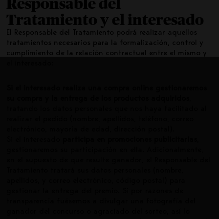
Responsable del
Tratamiento y el interesado
El Responsable del Tratamiento podrá realizar aquellos
tratamientos necesarios para la formalización, control y
cumplimiento de la relación contractual entre el mismo y
el interesado:
Si el interesado realiza una compra online gestionaremos
su compra y la entrega de los productos adquiridos
,
tratando los datos personales que nos haya facilitado al
realizar el pedido (nombre, apellidos, teléfono, correo
electrónico, mayoría de edad, dirección postal).
Si el interesado
participa en promociones publicitarias
,
gestionaremos su participación en ella. Adicionalmente,
en el supuesto de que resulte ganador, el Responsable del
Tratamiento tratará sus datos personales (nombre,
apellidos, y correo electrónico, código postal) para
gestionar la entrega del premio. Si por razones de
transparencia fuésemos a divulgar una fotografía del
ganador del concurso o agraciado del sorteo, así lo