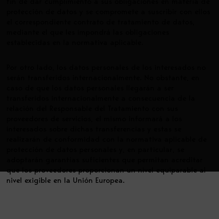
fin de dar cumplimiento a sus obligaciones en materia de
protección de datos y se compromete a suscribir con ellos
el correspondiente contrato de tratamiento de datos,
mediante el que les impondrá las obligaciones
establecidas en la normativa aplicable.
Por otro lado, los datos personales de los interesados no
serán transferidos internacionalmente. No obstante, en
caso de que los datos personales llegarán a ser
transferidos internacionalmente a consecuencia de la
relación del Responsable del Tratamiento con sus
proveedores de servicios, el mismo informará a los
interesados sobre dichas transferencias y estas se
realizarán de conformidad con la normativa aplicable de
protección de datos personales y, en particular, se
adoptarán garantías suficientes que permitan acreditar
que los proveedores proporcionan un nivel equiparable al
nivel exigible en la Unión Europea.